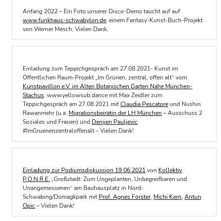
Anfang 2022 – Ein Foto unserer Disco-Demo taucht auf auf
www.funkhaus-schwabylon.de
, einem Fantasy-Kunst-Buch-Projekt
von Werner Mesch. Vielen Dank.
Einladung zum Teppichgespräch am 27.08.2021- Kunst im
Öffentlichen Raum-Projekt „Im Grünen, zentral, offen alt“ vom
Kunstpavillon e.V. im Alten Botanischen Garten Nähe München-
Stachus
. www.yellowsub.dance mit Max Zeidler zum
Teppichgespräch am 27.08.2021 mit
Claudia Pescatore
und Nushin
Rawanmehr (u.a.
Migrationsbeirätin der LH München
– Ausschuss 2
Soziales und Frauen) und
Denijen Pauljevic
#ImGruenenzentraloffenalt – Vielen Dank!
Einladung zur Podiumsdiskussion 19.06.2021
von
Kollektiv
P.O.N.R.E.
„Großstadt: Zum Ungeplanten, Unbegreifbaren und
Unangemessenen“ am Bauhausplatz in Nord-
Schwabing/Domagkpark mit
Prof. Agnes Förster
,
Michi Kern
,
Antun
Opic
– Vielen Dank!