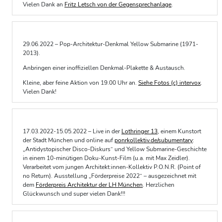
Vielen Dank an
Fritz Letsch von der Gegensprechanlage
.
29.06.2022 – Pop-Architektur-Denkmal Yellow Submarine (1971-
2013).
Anbringen einer inoffiziellen Denkmal-Plakette & Austausch.
Kleine, aber feine Aktion von 19.00 Uhr an.
Siehe Fotos (c) intervox
.
Vielen Dank!
17.03.2022-15.05.2022 – Live in der
Lothringer 13
, einem Kunstort
der Stadt München und online auf
ponrkollektiv.de/subumentary
:
„Antidystopischer Disco-Diskurs“ und Yellow Submarine-Geschichte
in einem 10-minütigen Doku-Kunst-Film (u.a. mit Max Zeidler).
Verarbeitet vom jungen Architekt:innen-Kollektiv P.O.N.R. (Point of
no Return). Ausstellung „Förderpreise 2022“ – ausgezeichnet mit
dem
Förderpreis Architektur der LH München
. Herzlichen
Glückwunsch und super vielen Dank!!!