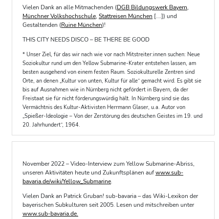
Vielen Dank an alle Mitmachenden (
DGB Bildungswerk Bayern
,
Münchner Volkshochschule
,
Stattreisen München
[….]) und
Gestaltenden (
Ruine München
)!
THIS CITY NEEDS DISCO – BE THERE BE GOOD
* Unser Ziel, für das wir nach wie vor nach Mitstreiter:innen suchen: Neue
Soziokultur rund um den Yellow Submarine-Krater entstehen lassen, am
besten ausgehend von einem festen Raum. Soziokulturelle Zentren sind
Orte, an denen „Kultur von unten, Kultur für alle“ gemacht wird. Es gibt sie
bis auf Ausnahmen wie in Nürnberg nicht gefördert in Bayern, da der
Freistaat sie für nicht förderungswürdig hält. In Nürnberg sind sie das
Vermächtnis des Kultur-Aktivisten Herrmann Glaser, u.a. Autor von
„Spießer-Ideologie – Von der Zerstörung des deutschen Geistes im 19. und
20. Jahrhundert“, 1964.
November 2022 – Video-Interview zum Yellow Submarine-Abriss,
unseren Aktivitäten heute und Zukunftsplänen auf
www.sub-
bavaria.de/wiki/Yellow_Submarine
.
Vielen Dank an Patrick Gruban! sub-bavaria – das Wiki-Lexikon der
bayerischen Subkulturen seit 2005. Lesen und mitschreiben unter
www.sub-bavaria.de.