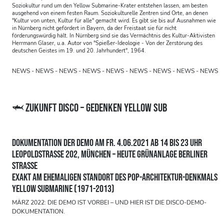
Soziokultur rund um den Yellow Submarine-Krater entstehen lassen, am besten
ausgehend von einem festen Raum. Soziokulturelle Zentren sind Orte, an denen
"Kultur von unten, Kultur für alle" gemacht wird. Es gibt sie bis auf Ausnahmen wie
in Nürnberg nicht gefördert in Bayern, da der Freistaat sie für nicht
förderungswürdig hält. In Nürnberg sind sie das Vermächtnis des Kultur-Aktivisten
Herrmann Glaser, u.a. Autor von "Spießer-Ideologie - Von der Zerstörung des
deutschen Geistes im 19. und 20. Jahrhundert", 1964.
NEWS - NEWS - NEWS - NEWS - NEWS - NEWS - NEWS - NEWS - NEWS
- NEWS - NEWS - NEWS - NEWS - NEWS - NEWS - NEWS - NEWS -
NEWS - NEWS - NEWS - NEWS - NEWS - NEWS - NEWS - NEWS - NEWS
- NEWS - NEWS - NEWS - NEWS - NEWS - NEWS - NEWS - NEWS -
🦈 ZUKUNFT DISCO – GEDENKEN YELLOW SUB
NEWS - NEWS - NEWS - NEWS - NEWS - NEWS - NEWS - NEWS - NEWS
- NEWS - NEWS - NEWS - NEWS - NEWS - NEWS - NEWS - NEWS -
NEWS - NEWS - NEWS - NEWS - NEWS - NEWS - NEWS - NEWS - NEWS
- NEWS - NEWS - NEWS - NEWS - NEWS - NEWS - NEWS - NEWS -
DOKUMENTATION DER DEMO AM FR. 4.06.2021 AB 14 BIS 23 UHR
NEWS - NEWS - NEWS - NEWS - NEWS - NEWS - NEWS - NEWS - NEWS
- NEWS - NEWS - NEWS - NEWS - NEWS - NEWS - NEWS - NEWS -
LEOPOLDSTRASSE 202, MÜNCHEN – HEUTE GRÜNANLAGE BERLINER
NEWS - NEWS - NEWS - NEWS - NEWS
STRASSE
EXAKT AM EHEMALIGEN STANDORT DES POP-ARCHITEKTUR-DENKMALS
YELLOW SUBMARINE (1971-2013)
MÄRZ 2022: DIE DEMO IST VORBEI – UND HIER IST DIE DISCO-DEMO-
DOKUMENTATION.