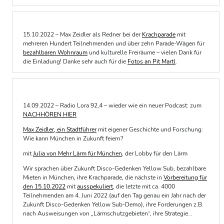
15.10.2022 – Max Zeidler als Redner bei der
Krachparade
mit
mehreren Hundert Teilnehmenden und über zehn Parade-Wägen für
bezahlbaren Wohnraum
und kulturelle Freiräume – vielen Dank für
die Einladung! Danke sehr auch für die
Fotos an Pit Martl
.
14.09.2022 – Radio Lora 92,4 – wieder wie ein neuer Podcast: zum
NACHHÖREN HIER
Max Zeidler, ein Stadtführer
mit eigener Geschichte und Forschung:
Wie kann München in Zukunft feiern?
mit
Julia von Mehr Lärm für München
, der Lobby für den Lärm
Wir sprachen über Zukunft Disco-Gedenken Yellow Sub, bezahlbare
Mieten in München, ihre Krachparade, die nächste in
Vorbereitung für
den 15.10.2022
mit
ausspekuliert
, die letzte mit ca. 4000
Teilnehmenden am 4. Juni 2022 (auf den Tag genau ein Jahr nach der
Zukunft Disco-Gedenken Yellow Sub-Demo), ihre Forderungen z.B.
nach Ausweisungen von „Lärmschutzgebieten“, ihre Strategie…