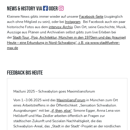
NEWS & HISTORY VIA
ODER
Kleinere News gibts immer wieder auf unserer
Facebook-Seite
(zugänglich
auch ohne Mitglied zu sein), oder bei
Instagram
. Bei Facebook auch ein paar
historische Fotos aus dem
intervox-Archiv
. Den Ort, seine Geschichte, Musik,
Auszüge aus Plänen und Archivalien selbst gibts zum live Erleben bei
der
Stadt-Tour „Pop, Architektur, München in den 1970ern und das (traurige)
Heute – eine Erkundung in Nord-Schwabing“, z.B. via www.stadtfuehrer-
max.de
FEEDBACK BIS HEUTE
Mai/Juni 2025 – Schwabylon goes Maximiliansforum
Vom 1.–3.06.2025 wird das
MaximiliansForum
in München zum Ort
eines Arbeitstreffens in der Öffentlichkeit: „Sensation Schwabylon.
Ausgrabungen“ mit bei
„if, then, else“
. Simone Egger, Anna Lena von
Helldorff und Max Zeidler arbeiten öffentlich an Fragen zur
städtischen Zukunft und Sozialen Nachhaltigkeit, die das
Schwabylon-Areal, das „Stadt in der Stadt“-Projekt an der nördlichen