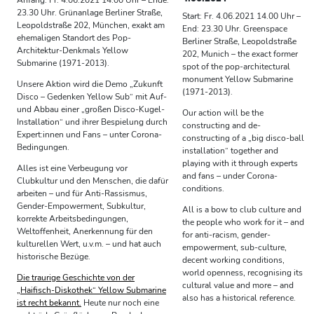
23.30 Uhr. Grünanlage Berliner Straße,
Start: Fr. 4.06.2021 14.00 Uhr –
Leopoldstraße 202, München, exakt am
End: 23.30 Uhr. Greenspace
ehemaligen Standort des Pop-
Berliner Straße, Leopoldstraße
Architektur-Denkmals Yellow
202, Munich – the exact former
Submarine (1971-2013).
spot of the pop-architectural
monument Yellow Submarine
Unsere Aktion wird die Demo „Zukunft
(1971-2013).
Disco – Gedenken Yellow Sub“ mit Auf-
und Abbau einer „großen Disco-Kugel-
Our action will be the
Installation“ und ihrer Bespielung durch
constructing and de-
Expert:innen und Fans – unter Corona-
constructing of a „big disco-ball
Bedingungen.
installation“ together and
playing with it through experts
Alles ist eine Verbeugung vor
and fans – under Corona-
Clubkultur und den Menschen, die dafür
conditions.
arbeiten – und für Anti-Rassismus,
Gender-Empowerment, Subkultur,
All is a bow to club culture and
korrekte Arbeitsbedingungen,
the people who work for it – and
Weltoffenheit, Anerkennung für den
for anti-racism, gender-
kulturellen Wert, u.v.m. – und hat auch
empowerment, sub-culture,
historische Bezüge.
decent working conditions,
world openness, recognising its
Die traurige Geschichte von der
cultural value and more – and
„Haifisch-Diskothek“ Yellow Submarine
also has a historical reference.
ist recht bekannt.
Heute nur noch eine