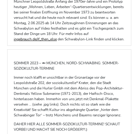
Münchner Leopoldstraße Anfang der 1970er-Jahre und ein Prototyp
heutiger „Wohnen, Leben, Arbeiten“-Quartiersentwicklungen, bereits
bei seiner finalen Eröffnung im November 1973 zu beantworten
versucht hat und die heute noch relevant sind. Es können u. a. am
Montag, 2.06.2025 ab 14 Uhr ZeitzeugInnen Erinnerungen an das
Schwabylon auf Video festhalten und es gibt ein Tischgespräch zum
Stand der Dinge um 18 Uhr. Für mehr Infos auf
ingebrauch.de/if_then_else
den Schwabylon-Link finden und klicken.
SOMMER 2023 – 🦈 MÜNCHEN, NORD-SCHWABING: SOMMER-
SOZIOKULTUR-TERMINE
Immer noch klafft er unsichtbar in der Grünanlage vor der
Leopoldstraße 202, der soziokulturelle* Krater, den die Stadt
München und die Hurler Gmbh mit dem Abriss des Pop-Architektur-
Denkmals Yellow Submarine (1971-2013), der Haifisch-Disco,
hinterlassen haben. Immerhin von uns jetzt mit Denkmal-Plakette
versehen … (siehe .jpg links). Doch nichts ist so stark wie die
Kreativität! Sie schafft Kultur ins abgehängte Quartier „hinter dem
Schwabinger Tor“ – trotz Münchens und Bayerns ranziger Ignoranz.
DAHER HIER ALLE SOMMER-SOZIOKULTUR-TERMINE! SCHAUT
VORBEI UND MACHT SIE NOCH GRÖßER!!!;)