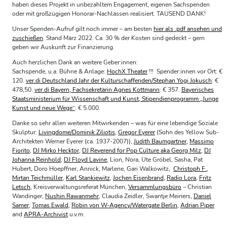
haben dieses Projekt in unbezahltem Engagement, eigenen Sachspenden
oder mit großzügigen Honorar-Nachlässen realisiert. TAUSEND DANK!
Unser Spenden-Aufruf gilt noch immer – am besten
hier als .pdf ansehen und
zuschießen
. Stand März 2022: Ca. 30 % der Kosten sind gedeckt – gern
geben wir Auskunft zur Finanzierung.
Auch herzlichen Dank an weitere Geber:innen:
Sachspende, u.a. Bühne & Anlage:
HochX Theater
!!! Spender:innen vor Ort: €
120.
ver.di Deutschland Jahr der Kulturschaffenden/Stephan Yogi Jokusch
: €
478,50.
ver.di Bayern, Fachsekretärin Agnes Kottmann
: € 357.
Bayerisches
Staatsministerium für Wissenschaft und Kunst, Stipendienprogramm „Junge
Kunst und neue Wege“
: € 5.000.
Danke so sehr allen weiteren Mitwirkenden – was für eine lebendige Soziale
Skulptur:
Livingdome/Dominik Ziliotis
,
Gregor Eyerer
(Sohn des Yellow Sub-
Architekten Werner Eyerer (ca. 1937-2007)),
Judith Baumgartner
,
Massimo
Fiorito
,
DJ Mirko Hecktor
,
DJ Reverend for Pop Culture aka Georg Milz
,
DJ
Johanna Reinhold
,
DJ Floyd Lavine
, Lion, Nora, Ute Gröbel, Sasha, Pat
Hubert, Doro Hoepffner, Annick, Marlene, Gari Walkowitz,
Christoph F.
,
Mirtan Teichmüller
,
Karl Stankiewitz
,
Jochen Eisenbrand
,
Radio Lora
,
Fritz
Letsch
, Kreisverwaltungsreferat München,
Versammlungsbüro
– Christian
Wandinger,
Nushin Rawanmehr
, Claudia Zeidler, Swantje Meiners,
Daniel
Samer
,
Tomas Ewald
,
Robin von W-Agency/Watergate Berlin
,
Adrian Piper
and
APRA-Archivist
u.v.m.