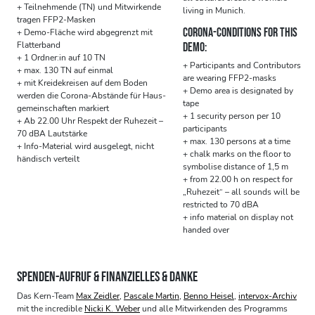
+ Teilnehmende (TN) und Mitwirkende
living in Munich.
tragen FFP2-Masken
CORONA-CONDITIONS FOR THIS
+ Demo-Fläche wird abgegrenzt mit
Flatterband
DEMO:
+ 1 Ordner:in auf 10 TN
+ Participants and Contributors
+ max. 130 TN auf einmal
are wearing FFP2-masks
+ mit Kreidekreisen auf dem Boden
+ Demo area is designated by
werden die Corona-Abstände für Haus-
tape
gemeinschaften markiert
+ 1 security person per 10
+ Ab 22.00 Uhr Respekt der Ruhezeit –
participants
70 dBA Lautstärke
+ max. 130 persons at a time
+ Info-Material wird ausgelegt, nicht
+ chalk marks on the floor to
händisch verteilt
symbolise distance of 1,5 m
+ from 22.00 h on respect for
„Ruhezeit“ – all sounds will be
restricted to 70 dBA
+ info material on display not
handed over
SPENDEN-AUFRUF & FINANZIELLES & DANKE
Das Kern-Team
Max Zeidler
,
Pascale Martin
,
Benno Heisel
,
intervox-Archiv
mit the incredible
Nicki K. Weber
und alle Mitwirkenden des Programms