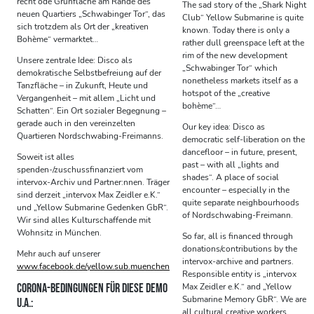
recht öde Grünfläche am Rande des
The sad story of the „Shark Night
neuen Quartiers „Schwabinger Tor“, das
Club“ Yellow Submarine is quite
sich trotzdem als Ort der „kreativen
known. Today there is only a
Bohème“ vermarktet…
rather dull greenspace left at the
rim of the new development
Unsere zentrale Idee: Disco als
„Schwabinger Tor“ which
demokratische Selbstbefreiung auf der
nonetheless markets itself as a
Tanzfläche – in Zukunft, Heute und
hotspot of the „creative
Vergangenheit – mit allem „Licht und
bohème“…
Schatten“. Ein Ort sozialer Begegnung –
gerade auch in den vereinzelten
Our key idea: Disco as
Quartieren Nordschwabing-Freimanns.
democratic self-liberation on the
dancefloor – in future, present,
Soweit ist alles
past – with all „lights and
spenden-/zuschussfinanziert vom
shades“. A place of social
intervox-Archiv und Partner:nnen. Träger
encounter – especially in the
sind derzeit „intervox Max Zeidler e.K.“
quite separate neighbourhoods
und „Yellow Submarine Gedenken GbR“.
of Nordschwabing-Freimann.
Wir sind alles Kulturschaffende mit
Wohnsitz in München.
So far, all is financed through
donations/contributions by the
Mehr auch auf unserer
intervox-archive and partners.
www.facebook.de/yellow.sub.muenchen
Responsible entity is „intervox
CORONA-BEDINGUNGEN FÜR DIESE DEMO
Max Zeidler e.K.“ and „Yellow
Submarine Memory GbR“. We are
U.A.:
all cultural creative workers