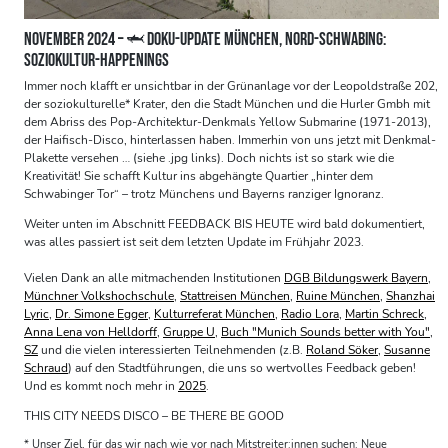
NOVEMBER 2024 – 🦈 DOKU-UPDATE MÜNCHEN, NORD-SCHWABING:
SOZIOKULTUR-HAPPENINGS
Immer noch klafft er unsichtbar in der Grünanlage vor der Leopoldstraße 202,
der soziokulturelle* Krater, den die Stadt München und die Hurler Gmbh mit
dem Abriss des Pop-Architektur-Denkmals Yellow Submarine (1971-2013),
der Haifisch-Disco, hinterlassen haben. Immerhin von uns jetzt mit Denkmal-
Plakette versehen … (siehe .jpg links). Doch nichts ist so stark wie die
Kreativität! Sie schafft Kultur ins abgehängte Quartier „hinter dem
Schwabinger Tor“ – trotz Münchens und Bayerns ranziger Ignoranz.
Weiter unten im Abschnitt FEEDBACK BIS HEUTE wird bald dokumentiert,
was alles passiert ist seit dem letzten Update im Frühjahr 2023.
Vielen Dank an alle mitmachenden Institutionen
DGB Bildungswerk Bayern
,
Münchner Volkshochschule
,
Stattreisen München
,
Ruine München
,
Shanzhai
Lyric
,
Dr. Simone Egger
,
Kulturreferat München
,
Radio Lora
,
Martin Schreck
,
Anna Lena von Helldorff
,
Gruppe U
,
Buch "Munich Sounds better with You"
,
SZ
und die vielen interessierten Teilnehmenden (z.B.
Roland Söker
,
Susanne
Schraud
) auf den Stadtführungen, die uns so wertvolles Feedback geben!
Und es kommt noch mehr in
2025
.
THIS CITY NEEDS DISCO – BE THERE BE GOOD
* Unser Ziel, für das wir nach wie vor nach Mitstreiter:innen suchen: Neue